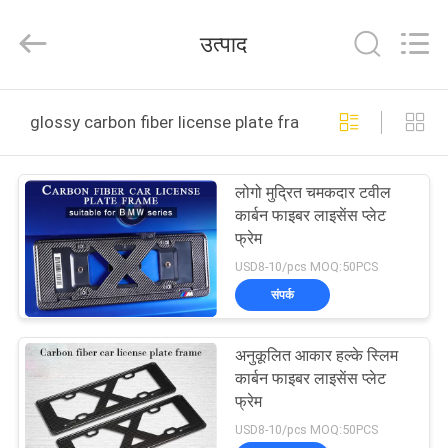
2025
Shenzhen
JRL
उत्पाद
Technology
Co.,
Ltd.
All
Rights
घर
Reserved.
glossy carbon fiber license plate frame ऑनलाइन निर्माण
उत्पादों
लोगो मुद्रित चमकदार टवील
कार्बन फाइबर लाइसेंस प्लेट
वीडियो
फ्रेम
USD8-10/pcs MOQ:50PCS
वीआर
संपर्क
शो
अनुकूलित आकार हल्के स्लिम
कार्बन फाइबर लाइसेंस प्लेट
हमारे
फ्रेम
बारे
USD8-10/pcs MOQ:50PCS