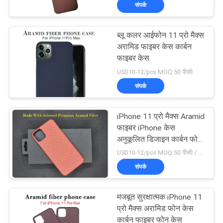
संपर्क
में
ब्लू कलर आईफोन 11 प्रो मैक्स
कारखाना
अरामिड फाइबर केस कार्बन
भ्रमण
फाइबर केस
USD10-12/pcs MOQ:50 पीसी
संपर्क
गुणवत्ता
नियंत्रण
iPhone 11 प्रो मैक्स Aramid
फाइबर iPhone केस
संपर्क
अनुकूलित डिजाइन कार्बन फोन
कवर
USD10-12/pcs MOQ:50 पीसी / मॉडल / रंग
करें
संपर्क
समाचार
मजबूत सुरक्षात्मक iPhone 11
प्रो मैक्स अरामिड फोन केस
कार्बन फाइबर फोन केस