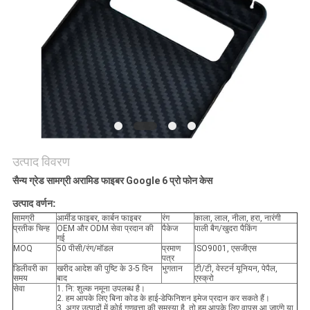
साइटमैप
PRIVACY
POLICY
उत्पाद विवरण
सैन्य ग्रेड सामग्री अरामिड फाइबर Google 6 प्रो फोन केस
उत्पाद वर्णन:
सामग्री
आर्मीड फाइबर, कार्बन फाइबर
रंग
काला, लाल, नीला, हरा, नारंगी
प्रतीक चिन्ह
OEM और ODM सेवा प्रदान की
पैकेज
पाली बैग/खुदरा पैकिंग
गई
MOQ
50 पीसी/रंग/मॉडल
प्रमाण
ISO9001, एसजीएस
पत्र
डिलीवरी का
खरीद आदेश की पुष्टि के 3-5 दिन
भुगतान
टी/टी, वेस्टर्न यूनियन, पेपैल,
समय
बाद
एस्क्रो
सेवा
1. नि: शुल्क नमूना उपलब्ध है।
2. हम आपके लिए बिना कोड के हाई-डेफिनिशन इमेज प्रदान कर सकते हैं।
3. अगर उत्पादों में कोई गुणवत्ता की समस्या है, तो हम आपके लिए वापस आ जाएंगे या