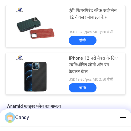
एंटी फिंगरप्रिंट ब्लैक आईफोन
12 केवलर मोबाइल केस
USD18-20/pcs MOQ:50 पीसी
संपर्क
IPhone 12 प्रो मैक्स के लिए
स्वनिर्धारित लोगो और रंग
केवलर केस
USD18-20/pcs MOQ:50 पीसी
संपर्क
Aramid फाइबर फोन का मामला
Candy
IPhone एसई 2020 के लिए 10g मैट मैट्रिड फाइबर फोन केस