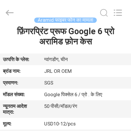
2026
Shenzhen
JRL
Technology
Co.,
Aramid फाइबर फोन का मामला
Ltd.
All
Rights
फ़िंगरप्रिंट प्रूफ Google 6 प्रो
घर
Reserved.
अरामिड फ़ोन केस
उत्पादों
उत्पत्ति के प्लेस:
ग्वांगडोंग, चीन
वीडियो
ब्रांड नाम:
JRL OR OEM
प्रमाणन:
SGS
वीआर
मॉडल संख्या:
Google पिक्सेल 6 / प्रो . के लिए
शो
न्यूनतम आदेश
50 पीसी/मॉडल/रंग
मात्रा:
हमारे
मूल्य:
USD10-12/pcs
बारे