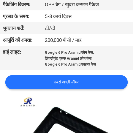
पैकेजिंग विवरण:
OPP बैग / खुदरा कस्टम पैकेज
में
प्रसव के समय:
5-8 कार्य दिवस
गुणवत्ता
भुगतान शर्तें:
टी/टी
नियंत्रण
आपूर्ति की क्षमता:
200,000 पीसी / माह
हाई लाइट:
,
Google 6 Pro Aramid फ़ोन केस
संपर्क
,
फ़िंगरप्रिंट प्रूफ Aramid फ़ोन केस
करें
Google 6 Pro Aramid फ़ाइबर केस
सबसे अच्छी कीमत
समाचार
मामलों
NEWS