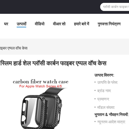
घर
उत्पादों
वीडियो
वीआर शो
हमारे बारे में
गुणवत्ता नियंत्रण
 फाइबर एप्पल वॉच केस
स्लिम हार्ड शेल ग्लॉसी कार्बन फाइबर एप्पल वॉच केस
उत्पाद विवरण:
उत्पत्ति के प्लेस:
ब्रांड नाम:
प्रमाणन:
मॉडल संख्या:
भुगतान & नौवहन नियमों:
न्यूनतम आदेश मात्रा: