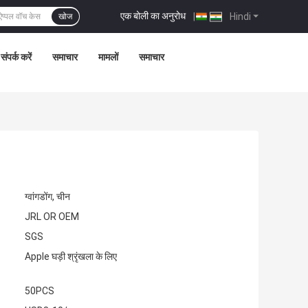
एक बोली का अनुरोध
|
Hindi
खोज
संपर्क करें
समाचार
मामलों
समाचार
ग्वांगडोंग, चीन
JRL OR OEM
SGS
Apple घड़ी श्रृंखला के लिए
50PCS