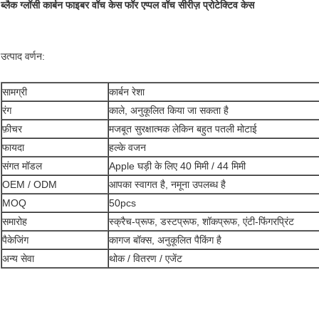
ब्लैक ग्लॉसी कार्बन फाइबर वॉच केस फॉर एप्पल वॉच सीरीज़ प्रोटेक्टिव केस
उत्पाद वर्णन:
सामग्री
कार्बन रेशा
रंग
काले, अनुकूलित किया जा सकता है
फ़ीचर
मजबूत सुरक्षात्मक लेकिन बहुत पतली मोटाई
फायदा
हल्के वजन
संगत मॉडल
Apple घड़ी के लिए 40 मिमी / 44 मिमी
OEM / ODM
आपका स्वागत है, नमूना उपलब्ध है
MOQ
50pcs
समारोह
स्क्रैच-प्रूफ, डस्टप्रूफ, शॉकप्रूफ, एंटी-फिंगरप्रिंट
पैकेजिंग
कागज बॉक्स, अनुकूलित पैकिंग है
अन्य सेवा
थोक / वितरण / एजेंट