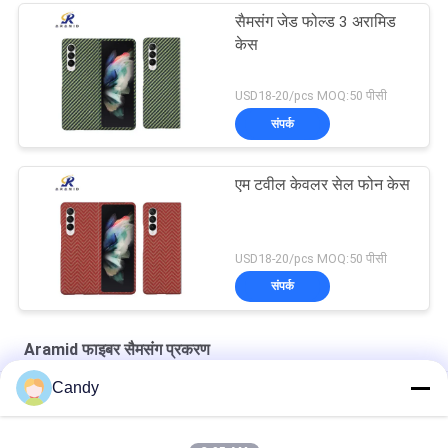
सैमसंग जेड फोल्ड 3 अरामिड
केस
USD18-20/pcs MOQ:50 पीसी
संपर्क
एम टवील केवलर सेल फोन केस
USD18-20/pcs MOQ:50 पीसी
संपर्क
Aramid फाइबर सैमसंग प्रकरण
Candy
इको थिन टवील अरिमिड फाइबर सैमसंग एस 20 प्रोटेक्टिव केस
सैमसंग एस 20 ब्लैक एंड ग्रे मैट एरीम फाइबर सैमसंग केस