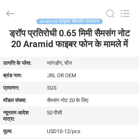
2026
Shenzhen
JRL
Technology
Co.,
Aramid फाइबर सैमसंग प्रकरण
Ltd.
All
Rights
ड्रॉप प्रतिरोधी 0.65 मिमी सैमसंग नोट
घर
Reserved.
20 Aramid फाइबर फोन के मामले में
उत्पादों
उत्पत्ति के प्लेस:
ग्वांगडोंग, चीन
वीडियो
ब्रांड नाम:
JRL OR OEM
प्रमाणन:
SGS
वीआर
मॉडल संख्या:
सैमसंग नोट 20 के लिए
शो
न्यूनतम आदेश
50 पीसी
मात्रा:
हमारे
मूल्य:
USD10-12/pcs
बारे