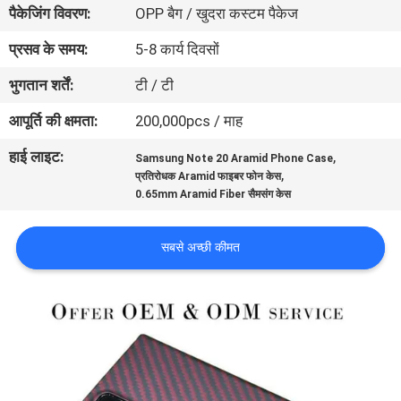
पैकेजिंग विवरण:
OPP बैग / खुदरा कस्टम पैकेज
में
प्रसव के समय:
5-8 कार्य दिवसों
गुणवत्ता
भुगतान शर्तें:
टी / टी
नियंत्रण
आपूर्ति की क्षमता:
200,000pcs / माह
हाई लाइट:
,
Samsung Note 20 Aramid Phone Case
संपर्क
,
प्रतिरोधक Aramid फाइबर फोन केस
करें
0.65mm Aramid Fiber सैमसंग केस
सबसे अच्छी कीमत
समाचार
मामलों
NEWS