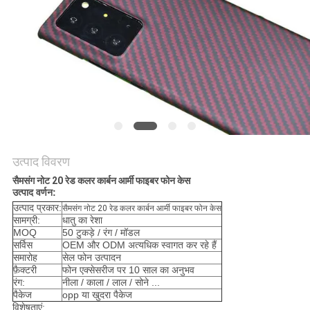
साइटमैप
PRIVACY
POLICY
उत्पाद विवरण
सैमसंग नोट 20 रेड कलर कार्बन आर्मी फाइबर फोन केस
उत्पाद वर्णन:
उत्पाद प्रकार:
सैमसंग नोट 20 रेड कलर कार्बन आर्मी फाइबर फोन केस
सामग्री:
धातु का रेशा
MOQ
50 टुकड़े / रंग / मॉडल
सर्विस
OEM और ODM अत्यधिक स्वागत कर रहे हैं
समारोह
सेल फोन उत्पादन
फ़ैक्टरी
फोन एक्सेसरीज पर 10 साल का अनुभव
रंग:
नीला / काला / लाल / सोने ...
पैकेज
opp या खुदरा पैकेज
विशेषताएं: