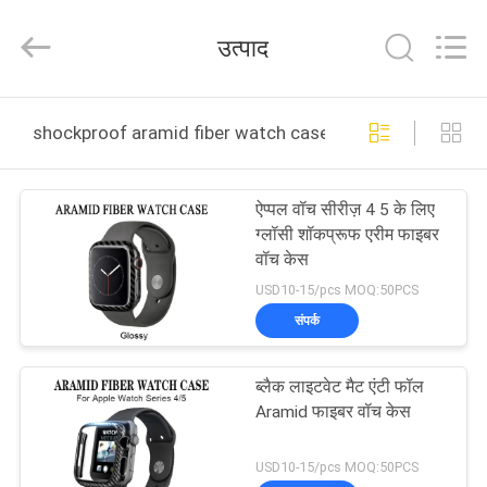
2025
Shenzhen
JRL
उत्पाद
Technology
Co.,
Ltd.
All
Rights
घर
Reserved.
shockproof aramid fiber watch case ऑनलाइन निर्माण
उत्पादों
ऐप्पल वॉच सीरीज़ 4 5 के लिए
ग्लॉसी शॉकप्रूफ एरीम फाइबर
वीडियो
वॉच केस
USD10-15/pcs MOQ:50PCS
वीआर
संपर्क
शो
ब्लैक लाइटवेट मैट एंटी फॉल
Aramid फाइबर वॉच केस
हमारे
बारे
USD10-15/pcs MOQ:50PCS