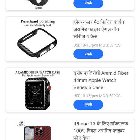
संपर्क
में
ब्लैक कलर मैट फिनिश कार्बन
कारखाना
अरामिड फाइबर ऐप्पल वॉच
भ्रमण
सीरीज़ 4 केस
USD10-15/pcs MOQ:50PCS
संपर्क
गुणवत्ता
नियंत्रण
ड्रॉप प्रतिरोधी Aramid Fiber
44mm Apple Watch
संपर्क
Series 5 Case
USD10-15/pcs MOQ:50PCS
करें
संपर्क
समाचार
IPhone 13 के लिए शॉकप्रूफ
100% रियल अरामिड फाइबर
फोन केस