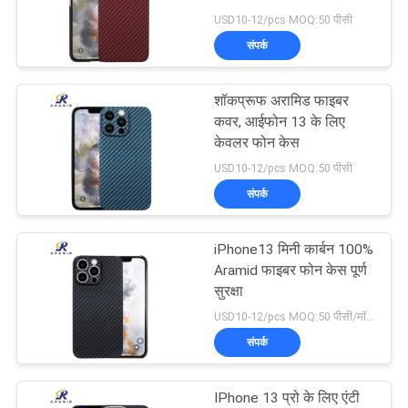
मामलों
USD10-12/pcs MOQ:50 पीसी
संपर्क
NEWS
शॉकप्रूफ अरामिड फाइबर
साइटमैप
कवर, आईफोन 13 के लिए
केवलर फोन केस
USD10-12/pcs MOQ:50 पीसी
PRIVACY
संपर्क
POLICY
iPhone13 मिनी कार्बन 100%
Aramid फाइबर फोन केस पूर्ण
सुरक्षा
USD10-12/pcs MOQ:50 पीसी/मॉडल/रंग
संपर्क
IPhone 13 प्रो के लिए एंटी