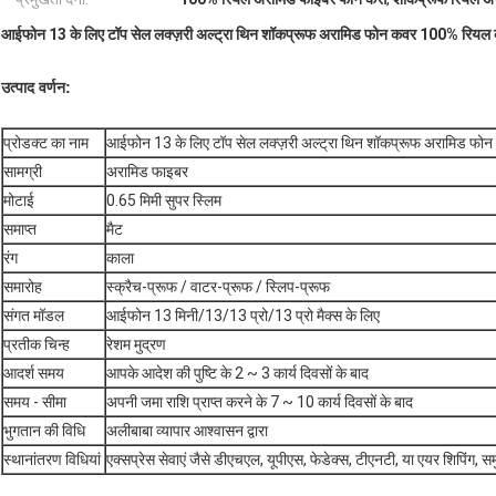
आईफोन 13 के लिए टॉप सेल लक्ज़री अल्ट्रा थिन शॉकप्रूफ अरामिड फोन कवर 100% रियल क
उत्पाद वर्णन:
प्रोडक्ट का नाम
आईफोन 13 के लिए टॉप सेल लक्ज़री अल्ट्रा थिन शॉकप्रूफ अरामिड फो
सामग्री
अरामिड फाइबर
मोटाई
0.65 मिमी सुपर स्लिम
समाप्त
मैट
रंग
काला
समारोह
स्क्रैच-प्रूफ / वाटर-प्रूफ / स्लिप-प्रूफ
संगत मॉडल
आईफोन 13 मिनी/13/13 प्रो/13 प्रो मैक्स के लिए
प्रतीक चिन्ह
रेशम मुद्रण
आदर्श समय
आपके आदेश की पुष्टि के 2 ~ 3 कार्य दिवसों के बाद
समय - सीमा
अपनी जमा राशि प्राप्त करने के 7 ~ 10 कार्य दिवसों के बाद
भुगतान की विधि
अलीबाबा व्यापार आश्वासन द्वारा
स्थानांतरण विधियां
एक्सप्रेस सेवाएं जैसे डीएचएल, यूपीएस, फेडेक्स, टीएनटी, या एयर शिपिंग, समु