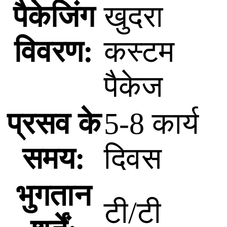
पैकेजिंग
खुदरा
विवरण:
कस्टम
पैकेज
प्रसव के
5-8 कार्य
समय:
दिवस
भुगतान
टी/टी