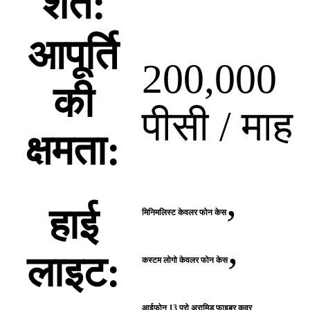
शर्तें:
आपूर्ति
200,000
की
पीसी / माह
क्षमता:
,
हाई
मिनिमलिस्ट केवलर फोन केस
,
लाइट:
कस्टम लोगो केवलर फोन केस
आईफोन 13 प्रो अरामिड फाइबर कवर