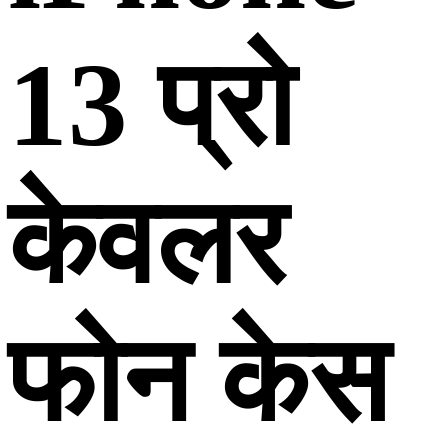
13 प्रो
केवलर
फोन केस