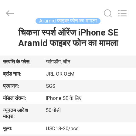
2026
Shenzhen
JRL
Technology
Co.,
Aramid फाइबर फोन का मामला
Ltd.
All
Rights
चिकना स्पर्श ऑरेंज iPhone SE
घर
Reserved.
Aramid फाइबर फोन का मामला
उत्पादों
उत्पत्ति के प्लेस:
ग्वांगडोंग, चीन
वीडियो
ब्रांड नाम:
JRL OR OEM
प्रमाणन:
SGS
वीआर
मॉडल संख्या:
IPhone SE के लिए
शो
न्यूनतम आदेश
50 पीसी
मात्रा:
हमारे
मूल्य:
USD18-20/pcs
बारे