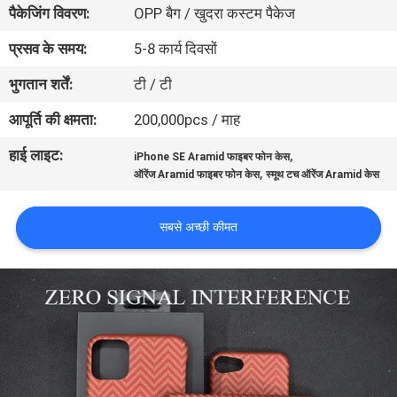
पैकेजिंग विवरण:
OPP बैग / खुदरा कस्टम पैकेज
में
प्रसव के समय:
5-8 कार्य दिवसों
गुणवत्ता
भुगतान शर्तें:
टी / टी
नियंत्रण
आपूर्ति की क्षमता:
200,000pcs / माह
हाई लाइट:
,
iPhone SE Aramid फाइबर फोन केस
संपर्क
,
ऑरेंज Aramid फाइबर फोन केस
स्मूथ टच ऑरेंज Aramid केस
करें
सबसे अच्छी कीमत
समाचार
मामलों
NEWS