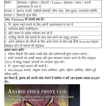
शिपिंग
डीएचएल / यूपीएस / टीएनटी / Fedex / ईएमएस / सागर / अपनी
आवश्यकता के रूप में
फायदा १
कागज पतली, लचीली सामग्री, सैन्य ग्रेड, लेंस सुरक्षा, वायरलेस चार्जिंग
फायदा २
फैक्टरी मूल्य सीधे
JRL Factory के फायदे क्या है?
1. नि: शुल्क नमूने बनाने के लिए अपनी आवश्यकता के रूप में
2. नवीनतम ईमेल प्रतिक्रिया
3. छोटे मात्रा के आदेश स्वीकार कर रहे हैं
4. प्रसिद्ध कंपनी और ब्रांडों के साथ काम करने का समृद्ध अनुभव
5. अपने अभियान को जीतने के लिए अपने चयन के लिए कई शैली Aramid फाइबर
मोबाइल फोन के मामलों की श्रृंखला
हमारा चयन क्यों?
1. पेशेवर बिक्री टीम सबसे अच्छी सेवा और प्रतिस्पर्धी मूल्य प्रदान करेगा।
2. हमारे ग्राहकों को अच्छी सलाह और कुल समाधान प्रदान करने के लिए अक्टूबर
2014 से समृद्ध फाइबर उत्पादों का उत्पादन शुरू करें।
3. नि: शुल्क नमूने प्रदान की जाती है।
4. Wordwide बाजार: संयुक्त राज्य अमेरिका, यूरोप, दक्षिण अमेरिका, दक्षिण पूर्व
एशिया आदि।
हम तैयार हैं, कृपया हमें अपनी जांच भेजने में संकोच न करें।हम इसका जवाब ASAP
देंगे।