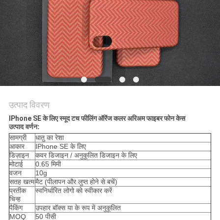
साइटमैप
PRIVACY
POLICY
उत्पाद विवरण
IPhone SE के लिए स्मूद टच फीलिंग ऑरेंज कलर अरिअम फाइबर फोन केस
उत्पाद वर्णन:
सामग्री
धातु का रेशा
आकार
IPhone SE के लिए
डिज़ाइन
कवर डिजाइन / अनुकूलित डिजाइन के लिए
मोटाई
0.65 मिमी
वजन
10g
सतह खत्म
मैट (पीलापन और लुप्त होने से बचें)
प्रतीक
स्वनिर्धारित लोगो को स्वीकार करें
चिन्ह
पैकिंग
उपहार बॉक्स या के रूप में अनुकूलित
MOQ
50 पीसी