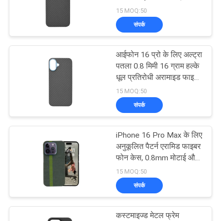
प्रतिरोधी सुरक्षा के साथ
15 MOQ:50
साइटमैप
संपर्क
15
PRIVACY
Aramid Fiber Watch
आईफोन 16 प्रो के लिए अल्ट्रा
POLICY
पतला 0.8 मिमी 16 ग्राम हल्के
Case
धूल प्रतिरोधी अरामाइड फाइबर
चुंबकीय फोन केस
15 MOQ:50
संपर्क
iPhone 16 Pro Max के लिए
19
अनुकूलित पैटर्न एरामिड फाइबर
उत्कीर्ण लकड़ी के फोन के
फोन केस, 0.8mm मोटाई और
16g वजन के साथ
15 MOQ:50
मामले
संपर्क
कस्टमाइज्ड मेटल फ्रेम