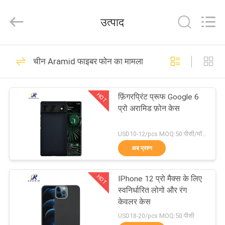
2026
Shenzhen
JRL
उत्पाद
Technology
Co.,
Ltd.
All
Rights
घर
114
Reserved.
चीन Aramid फाइबर फोन का मामला
Aramid फाइबर फोन का
उत्पादों
मामला
HOT
फ़िंगरप्रिंट प्रूफ Google 6
प्रो अरामिड फ़ोन केस
वीडियो
USD10-12/pcs MOQ:50 पीसी/मॉडल/रंग
वीआर
अब प्रश्न
166
शो
Aramid फाइबर iPhone
HOT
IPhone 12 प्रो मैक्स के लिए
स्वनिर्धारित लोगो और रंग
हमारे
प्रकरण
केवलर केस
बारे
USD18-20/pcs MOQ:50 पीसी