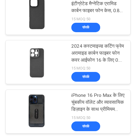
इंटीग्रेटेड मैग्नेटिक एरामिड
कार्बन फाइबर फोन केस, 0.8
16
मिमी मोटाई और 16 ग्राम वजन
15 MOQ:50
के साथ, iPhone 16 Pro के
कार्बन फाइबर एयरपॉड्स
संपर्क
लिए बिल्कुल फिट
केस
2024 कस्टमाइज्ड कटिंग फ्रेम
अरामाइड कार्बन फाइबर फोन
कवर आईफोन 16 के लिए 0.8
मिमी मोटाई और 16 ग्राम वजन
15 MOQ:50
के साथ
संपर्क
10
iPhone 16 Pro Max के लिए
कार्बन फाइबर मनी क्लिप्स
चुंबकीय वॉलेट और व्यावसायिक
डिज़ाइन के साथ प्रीमियम
एरामिड फाइबर फ़ोन केस
15 MOQ:50
संपर्क