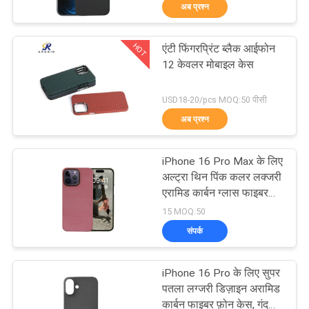
अब प्रश्न
में
HOT
एंटी फिंगरप्रिंट ब्लैक आईफोन
गुणवत्ता
59
12 केवलर मोबाइल केस
नियंत्रण
Aramid फाइबर सैमसंग
USD18-20/pcs MOQ:50 पीसी
प्रकरण
अब प्रश्न
संपर्क
करें
iPhone 16 Pro Max के लिए
अल्ट्रा थिन पिंक कलर लक्जरी
समाचार
एरामिड कार्बन ग्लास फाइबर
29
मैग्नेटिक फोन केस
15 MOQ:50
Aramid Fiber
संपर्क
मामलों
Huawei प्रकरण
iPhone 16 Pro के लिए सुपर
NEWS
पतला लग्जरी डिज़ाइन अरामिड
कार्बन फाइबर फ़ोन केस, गंदगी