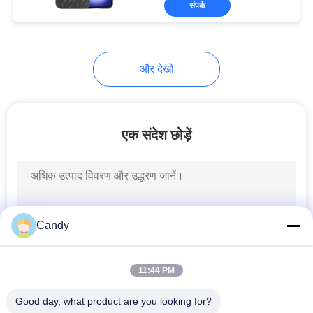
संपर्क
10
कार्बन फाइबर ऊतक बॉक्स
और देखो
एक संदेश छोड़ें
10
कार्बन फाइबर लाइसेंस
प्लेट फ्रेम
Candy
11:44 PM
Good day, what product are you looking for?
10