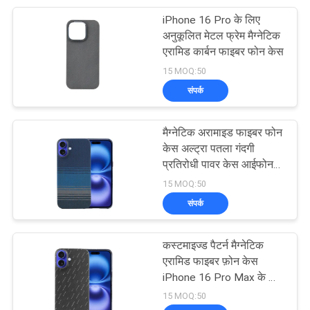
iPhone 16 Pro के लिए
10
अनुकूलित मेटल फ्रेम मैग्नेटिक
कार्बन फाइबर एप्पल वॉच
एरामिड कार्बन फाइबर फोन केस
15 MOQ:50
केस
संपर्क
मैग्नेटिक अरामाइड फाइबर फोन
केस अल्ट्रा पतला गंदगी
प्रतिरोधी पावर केस आईफोन
26
16 प्रो के लिए विरोधी दस्तक
15 MOQ:50
कार्बन फाइबर कार की
संपर्क
चाबी का मामला
कस्टमाइज्ड पैटर्न मैग्नेटिक
एरामिड फाइबर फ़ोन केस
iPhone 16 Pro Max के लिए
बिल्कुल सही
15 MOQ:50