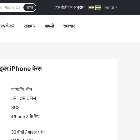
एक बोली का अनुरोध
|
Hindi
खोज
संपर्क करें
समाचार
मामलों
समाचार
ाइबर iPhone केस
ग्वांगडोंग, चीन
JRL OR OEM
SGS
iPhone X के लिए
50 पीसी / मॉडल / रंग