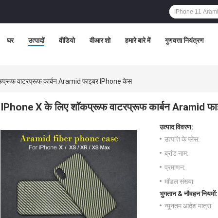
घर
उत्पादों
वीडियो
वीआर शो
हमारे बारे में
गुणवत्ता नियंत्रण
कप्रूफ वाटरप्रूफ कार्बन Aramid फाइबर IPhone केस
IPhone X के लिए शॉकप्रूफ वाटरप्रूफ कार्बन Aramid फ
उत्पाद विवरण:
उत्पत्ति के प्लेस:
ब्रांड नाम:
प्रमाणन:
मॉडल संख्या:
भुगतान & नौवहन नियमों:
न्यूनतम आदेश मात्रा: