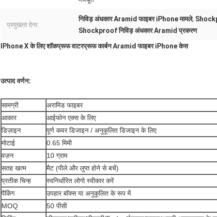
निविड़ अंधकार Aramid फाइबर iPhone मामले
,
Shockp
प्रमुखता देना:
Shockproof निविड़ अंधकार Aramid प्रकरण
IPhone X के लिए शॉकप्रूफ वाटरप्रूफ कार्बन Aramid फाइबर iPhone केस
उत्पाद वर्णन:
सामग्री
अरामिड फाइबर
आकार
आईफोन एक्स के लिए
डिज़ाइन
पूर्ण कवर डिजाइन / अनुकूलित डिजाइन के लिए
मोटाई
0.65 मिमी
वज़न
10 ग्राम
सतह खत्म
मैट (पीले और लुप्त होने से बचें)
प्रतीक चिन्ह
स्वनिर्धारित लोगो स्वीकार करें
पैकिंग
उपहार बॉक्स या अनुकूलित के रूप में
MOQ
50 पीसी