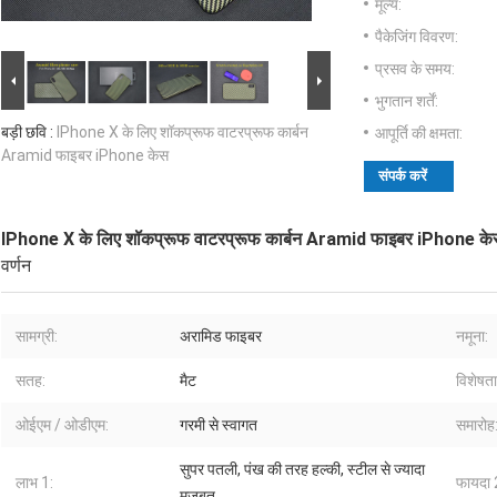
मूल्य:
पैकेजिंग विवरण:
प्रसव के समय:
भुगतान शर्तें:
बड़ी छवि :
IPhone X के लिए शॉकप्रूफ वाटरप्रूफ कार्बन
आपूर्ति की क्षमता:
Aramid फाइबर iPhone केस
संपर्क करें
IPhone X के लिए शॉकप्रूफ वाटरप्रूफ कार्बन Aramid फाइबर iPhone क
वर्णन
सामग्री:
अरामिड फाइबर
नमूना:
सतह:
मैट
विशेषताए
ओईएम / ओडीएम:
गरमी से स्वागत
समारोह
सुपर पतली, पंख की तरह हल्की, स्टील से ज्यादा
लाभ 1:
फायदा 
मजबूत