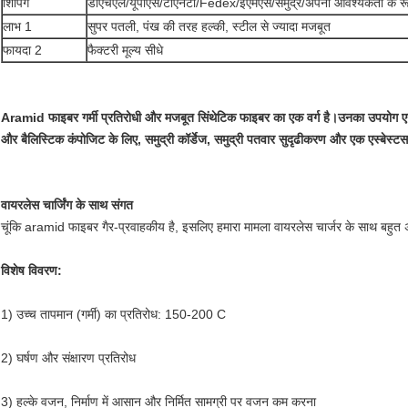
शिपिंग
डीएचएल/यूपीएस/टीएनटी/Fedex/ईएमएस/समुद्र/अपनी आवश्यकता के रूप
लाभ 1
सुपर पतली, पंख की तरह हल्की, स्टील से ज्यादा मजबूत
फायदा 2
फैक्टरी मूल्य सीधे
Aramid फाइबर गर्मी प्रतिरोधी और मजबूत सिंथेटिक फाइबर का एक वर्ग है।उनका उपयोग एयरोस्प
और बैलिस्टिक कंपोजिट के लिए, समुद्री कॉर्डेज, समुद्री पतवार सुदृढीकरण और एक एस्बेस्टस 
वायरलेस चार्जिंग के साथ संगत
चूंकि aramid फाइबर गैर-प्रवाहकीय है, इसलिए हमारा मामला वायरलेस चार्जर के साथ बहुत 
विशेष विवरण:
1) उच्च तापमान (गर्मी) का प्रतिरोध: 150-200 C
2) घर्षण और संक्षारण प्रतिरोध
3) हल्के वजन, निर्माण में आसान और निर्मित सामग्री पर वजन कम करना