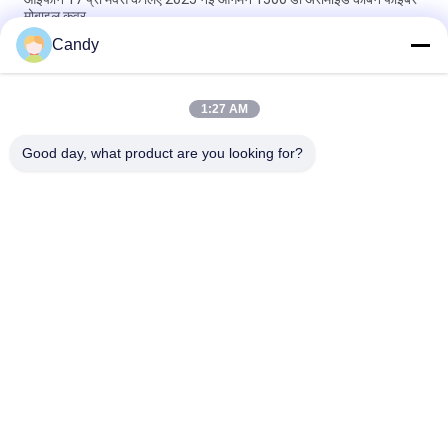
मोबाइल कवर
Candy
iPhone 17 Pro Max के लिए मेटल फ्रेम के साथ प्रीमियम एरामिड कार्बन फाइबर
मोबाइल कवर
1:27 AM
आईफोन 17 प्रो मैक्स के लिए अनुकूलित धातु फ्रेम अरामाइड कार्बन फाइबर मोबाइल
कवर
Good day, what product are you looking for?
लोकप्रिय श्रेणियां
सभी
Aramid फाइबर फोन का 
Aramid फाइबर IPhone 
मामला
प्रकरण
Aramid फाइबर सैमसंग 
Aramid Fiber 
प्रकरण
Huawei प्रकरण
Aramid Fiber Watch 
उत्कीर्ण लकड़ी के फोन के 
Case
मामले
कार्बन फाइबर एयरपॉड्स 
कार्बन फाइबर मनी क्लिप्स