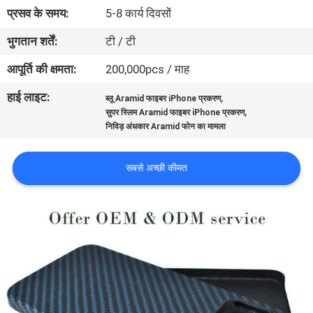
में
प्रसव के समय:
5-8 कार्य दिवसों
भुगतान शर्तें:
टी / टी
गुणवत्ता
आपूर्ति की क्षमता:
200,000pcs / माह
नियंत्रण
हाई लाइट:
,
ब्लू Aramid फाइबर iPhone प्रकरण
,
सुपर स्लिम Aramid फाइबर iPhone प्रकरण
संपर्क
निविड़ अंधकार Aramid फोन का मामला
करें
सबसे अच्छी कीमत
समाचार
मामलों
NEWS