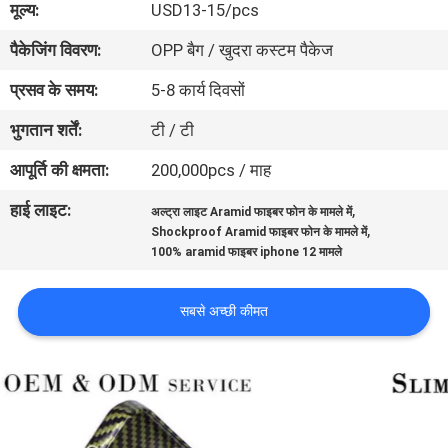
मूल्य:
USD13-15/pcs
में
पैकेजिंग विवरण:
OPP बैग / खुदरा कस्टम पैकेज
गुणवत्ता
प्रसव के समय:
5-8 कार्य दिवसों
नियंत्रण
भुगतान शर्तें:
टी / टी
आपूर्ति की क्षमता:
200,000pcs / माह
संपर्क
हाई लाइट:
,
अल्ट्रा लाइट Aramid फाइबर फोन के मामले में
करें
,
Shockproof Aramid फाइबर फोन के मामले में
100% aramid फाइबर iphone 12 मामले
समाचार
सबसे अच्छी कीमत
मामलों
NEWS