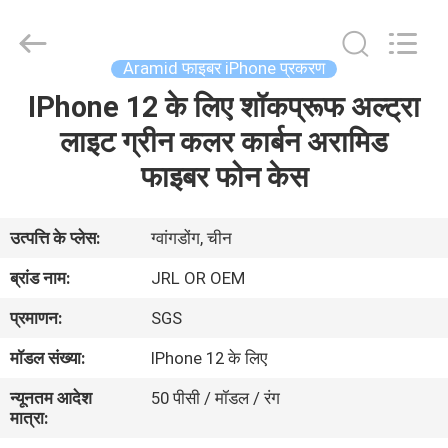
2026
Shenzhen
JRL
Technology
Co.,
Aramid फाइबर iPhone प्रकरण
Ltd.
All
Rights
IPhone 12 के लिए शॉकप्रूफ अल्ट्रा
घर
Reserved.
लाइट ग्रीन कलर कार्बन अरामिड
उत्पादों
फाइबर फोन केस
वीडियो
उत्पत्ति के प्लेस:
ग्वांगडोंग, चीन
ब्रांड नाम:
JRL OR OEM
वीआर
प्रमाणन:
SGS
शो
मॉडल संख्या:
IPhone 12 के लिए
हमारे
न्यूनतम आदेश
50 पीसी / मॉडल / रंग
मात्रा:
बारे