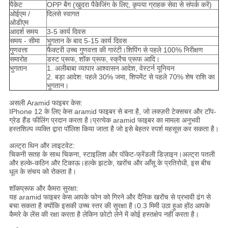
पैकेट
OPP बैग (खुदरा पैकेजिंग के लिए, कृपया ग्राहक सेवा से संपर्क करें)
ओईएम /
दिलसे स्वागत
ओडीएम
आदर्श समय
3-5 कार्य दिवस
समय - सीमा
भुगतान के बाद 5-15 कार्य दिवस
गुणवत्ता
फैक्टरी उच्च गुणवत्ता की गारंटी।शिपिंग से पहले 100% निरीक्षण
समारोह
डस्ट प्रूफ, शॉक प्रूफ, स्क्रैच प्रूफ आदि।
भुगतान
1. अलीबाबा व्यापार आश्वासन आदेश, वेस्टर्न यूनियन
2. बड़ा आदेश: पहले 30% जमा, शिपमेंट से पहले 70% शेष राशि का
भुगतान।
असली Aramid फाइबर केस:
IPhone 12 के लिए केस aramid फाइबर से बना है, जो लक्ज़री टेक्सचर और टॉप-
ग्रेड हैंड फीलिंग प्रदान करता है।प्रत्येक aramid फाइबर का मामला अनुभवी
हस्तशिल्प व्यक्ति द्वारा पॉलिश किया जाता है जो इसे बेहतर स्पर्श महसूस कर सकता है।
अल्ट्रा थिन और लाइटवेट:
चिकनी सतह के साथ चिकना, स्टाइलिश और पॉकेट-फ्रेंडली डिज़ाइन।अल्ट्रा पतली
और हल्के-कठिन और टिकाऊ।हल्के झटके, खरोंच और आँसू के प्रतिरोधी, इस बीच
धूल के संचय को रोकता है।
शॉकप्रूफ और कैमरा सुरक्षा:
यह aramid फाइबर केस आपके फोन को गिरने और दैनिक खरोंच से प्रभावी ढंग से
बचा सकता है क्योंकि इसकी उच्च स्तर की सुरक्षा है।0.3 मिमी उठा हुआ होंठ आपके
कैमरे के लेंस की रक्षा करता है लेकिन फ़ोटो लेने में कोई हस्तक्षेप नहीं करता है।