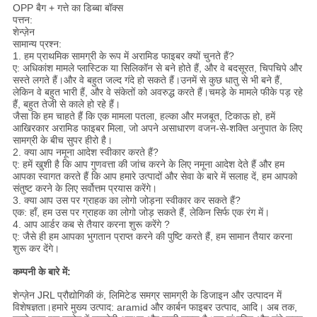
OPP बैग + गत्ते का डिब्बा बॉक्स
पत्तन:
शेन्ज़ेन
सामान्य प्रश्न:
1. हम प्राथमिक सामग्री के रूप में अरामिड फाइबर क्यों चुनते हैं?
ए: अधिकांश मामले प्लास्टिक या सिलिकॉन से बने होते हैं, और वे बदसूरत, चिपचिपे और
सस्ते लगते हैं।और वे बहुत जल्द गंदे हो सकते हैं।उनमें से कुछ धातु से भी बने हैं,
लेकिन वे बहुत भारी हैं, और वे संकेतों को अवरुद्ध करते हैं।चमड़े के मामले फीके पड़ रहे
हैं, बहुत तेजी से काले हो रहे हैं।
जैसा कि हम चाहते हैं कि एक मामला पतला, हल्का और मजबूत, टिकाऊ हो, हमें
आखिरकार अरामिड फाइबर मिला, जो अपने असाधारण वजन-से-शक्ति अनुपात के लिए
सामग्री के बीच सुपर हीरो है।
2. क्या आप नमूना आदेश स्वीकार करते हैं?
ए: हमें खुशी है कि आप गुणवत्ता की जांच करने के लिए नमूना आदेश देते हैं और हम
आपका स्वागत करते हैं कि आप हमारे उत्पादों और सेवा के बारे में सलाह दें, हम आपको
संतुष्ट करने के लिए सर्वोत्तम प्रयास करेंगे।
3. क्या आप उस पर ग्राहक का लोगो जोड़ना स्वीकार कर सकते हैं?
एक: हाँ, हम उस पर ग्राहक का लोगो जोड़ सकते हैं, लेकिन सिर्फ एक रंग में।
4. आप आर्डर कब से तैयार करना शुरू करेंगे ?
ए: जैसे ही हम आपका भुगतान प्राप्त करने की पुष्टि करते हैं, हम सामान तैयार करना
शुरू कर देंगे।
कम्पनी के बारे में:
शेन्ज़ेन JRL प्रौद्योगिकी कं, लिमिटेड समग्र सामग्री के डिजाइन और उत्पादन में
विशेषज्ञता।हमारे मुख्य उत्पाद: aramid और कार्बन फाइबर उत्पाद, आदि। अब तक,