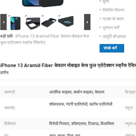
मूल्य:
पैकेजिंग विवरण:
प्रसव के समय:
भुगतान शर्तें:
बड़ी छवि :
iPhone 13 Aramid Fiber केवलर मोबाइल केस
आपूर्ति की क्षमता:
फुल प्रोटेक्शन स्क्रैच रेसिस्टेंट
संपर्क करें
iPhone 13 Aramid Fiber केवलर मोबाइल केस फुल प्रोटेक्शन स्क्रैच रेसिस्
वर्णन
सामग्री:
अरामिड फाइबर, कार्बन फाइबर, केवलर
डिज़ाइन
शॉकप्रूफ, गंदगी प्रतिरोधी, खरोंच प्रतिरोधी
समारोह:
नमूना:
विशेषता:
विरोधी गिरावट, शॉकप्रूफ, टिकाऊ, विलासिता
नमूना 
रंग:
लाल, काला, पीला, हरा
ओईएम 