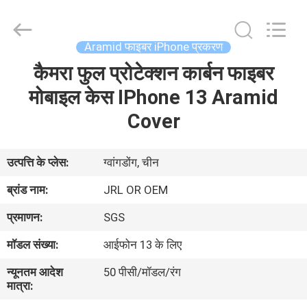
2026
Shenzhen
JRL
Technology
Co.,
Aramid फाइबर iPhone प्रकरण
Ltd.
All
Rights
कैमरा फुल प्रोटेक्शन कार्बन फाइबर
घर
Reserved.
मोबाइल केस IPhone 13 Aramid
उत्पादों
Cover
वीडियो
उत्पत्ति के प्लेस:
ग्वांगडोंग, चीन
ब्रांड नाम:
JRL OR OEM
वीआर
प्रमाणन:
SGS
शो
मॉडल संख्या:
आईफोन 13 के लिए
हमारे
न्यूनतम आदेश
50 पीसी/मॉडल/रंग
मात्रा:
बारे