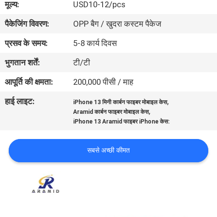
मूल्य:
USD10-12/pcs
में
पैकेजिंग विवरण:
OPP बैग / खुदरा कस्टम पैकेज
गुणवत्ता
प्रसव के समय:
5-8 कार्य दिवस
नियंत्रण
भुगतान शर्तें:
टी/टी
आपूर्ति की क्षमता:
200,000 पीसी / माह
संपर्क
हाई लाइट:
,
iPhone 13 मिनी कार्बन फाइबर मोबाइल केस
करें
,
Aramid कार्बन फाइबर मोबाइल केस
iPhone 13 Aramid फाइबर iPhone केस:
समाचार
सबसे अच्छी कीमत
मामलों
NEWS