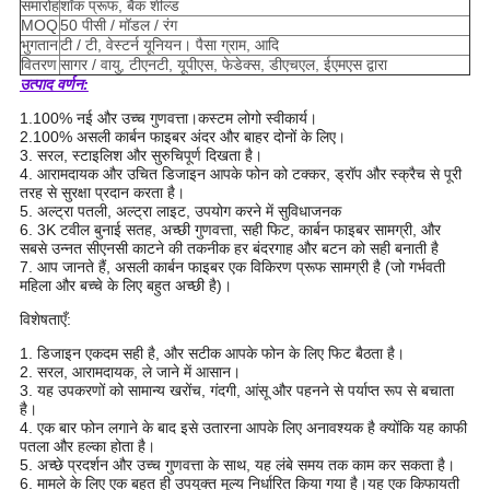
समारोह
शॉक प्रूफ, बैक शील्ड
MOQ
50 पीसी / मॉडल / रंग
भुगतान
टी / टी, वेस्टर्न यूनियन। पैसा ग्राम, आदि
वितरण
सागर / वायु, टीएनटी, यूपीएस, फेडेक्स, डीएचएल, ईएमएस द्वारा
उत्पाद वर्णन:
1.100% नई और उच्च गुणवत्ता।कस्टम लोगो स्वीकार्य।
2.100% असली कार्बन फाइबर अंदर और बाहर दोनों के लिए।
3. सरल, स्टाइलिश और सुरुचिपूर्ण दिखता है।
4. आरामदायक और उचित डिजाइन आपके फोन को टक्कर, ड्रॉप और स्क्रैच से पूरी
तरह से सुरक्षा प्रदान करता है।
5. अल्ट्रा पतली, अल्ट्रा लाइट, उपयोग करने में सुविधाजनक
6. 3K टवील बुनाई सतह, अच्छी गुणवत्ता, सही फिट, कार्बन फाइबर सामग्री, और
सबसे उन्नत सीएनसी काटने की तकनीक हर बंदरगाह और बटन को सही बनाती है
7. आप जानते हैं, असली कार्बन फाइबर एक विकिरण प्रूफ सामग्री है (जो गर्भवती
महिला और बच्चे के लिए बहुत अच्छी है)।
विशेषताएँ:
1. डिजाइन एकदम सही है, और सटीक आपके फोन के लिए फिट बैठता है।
2. सरल, आरामदायक, ले जाने में आसान।
3. यह उपकरणों को सामान्य खरोंच, गंदगी, आंसू और पहनने से पर्याप्त रूप से बचाता
है।
4. एक बार फोन लगाने के बाद इसे उतारना आपके लिए अनावश्यक है क्योंकि यह काफी
पतला और हल्का होता है।
5. अच्छे प्रदर्शन और उच्च गुणवत्ता के साथ, यह लंबे समय तक काम कर सकता है।
6. मामले के लिए एक बहुत ही उपयुक्त मूल्य निर्धारित किया गया है।यह एक किफायती