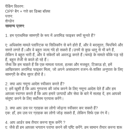
पैकिंग विवरण:
OPP बैग + गत्ते का डिब्बा बॉक्स
पत्तन:
शेन्ज़ेन
सामान्य प्रश्न
:
1. हम प्राथमिक सामग्री के रूप में अरामिड फाइबर क्यों चुनते हैं?
ए: अधिकांश मामले प्लास्टिक या सिलिकॉन से बने होते हैं, और वे बदसूरत, चिपचिपे और
सस्ते लगते हैं।और वे बहुत जल्द गंदे हो सकते हैं।उनमें से कुछ धातु से भी बने हैं,
लेकिन वे बहुत भारी हैं, और वे संकेतों को अवरुद्ध करते हैं।चमड़े के मामले फीके पड़ रहे
हैं, बहुत तेजी से काले हो रहे हैं।
जैसा कि हम चाहते हैं कि एक मामला पतला, हल्का और मजबूत, टिकाऊ हो, हमें
आखिरकार अरामिड फाइबर मिला, जो अपने असाधारण वजन-से-शक्ति अनुपात के लिए
सामग्री के बीच सुपर हीरो है।
2. क्या आप नमूना आदेश स्वीकार करते हैं?
ए: हमें खुशी है कि आप गुणवत्ता की जांच करने के लिए नमूना आदेश देते हैं और हम
आपका स्वागत करते हैं कि आप हमारे उत्पादों और सेवा के बारे में सलाह दें, हम आपको
संतुष्ट करने के लिए सर्वोत्तम प्रयास करेंगे।
3. क्या आप उस पर ग्राहक का लोगो जोड़ना स्वीकार कर सकते हैं?
एक: हाँ, हम उस पर ग्राहक का लोगो जोड़ सकते हैं, लेकिन सिर्फ एक रंग में।
4. आप आर्डर कब तैयार करना शुरू करेंगे ?
ए: जैसे ही हम आपका भुगतान प्राप्त करने की पुष्टि करेंगे, हम सामान तैयार करना शुरू