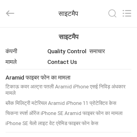
2026
Shenzhen
JRL
साइटमैप
Technology
Co.,
Ltd.
All
Rights
घर
Reserved.
साइटमैप
उत्पादों
कंपनी
Quality Control
समाचार
मामले
Contact Us
वीडियो
Aramid फाइबर फोन का मामला
टिकाऊ कवर अल्ट्रा पतली Aramid iPhone एसई निविड़ अंधकार
वीआर
मामले
शो
ब्लैक मिलिट्री मटेरियल Aramid iPhone 11 प्रोटेक्टिव केस
चिकना स्पर्श ऑरेंज iPhone SE Aramid फाइबर फोन का मामला
हमारे
iPhone SE येलो लाइट वेट एरेमिड फाइबर फोन केस
बारे